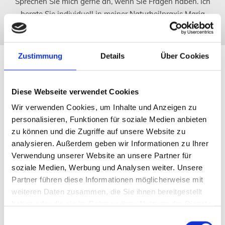
Sprechen Sie mich gerne an, wenn Sie Fragen haben. Ich
berate Sie individuell in meiner Naturheilpraxis Maria
Bietenbeck in Borken.
Zustimmung
Details
Über Cookies
Die Spezialisierungen meiner
Naturheilpraxis
Diese Webseite verwendet Cookies
Ich kann Ihnen vielfältige Therapien und Behandlungen
Wir verwenden Cookies, um Inhalte und Anzeigen zu
anbieten. Insbesondere bin ich Ihre kompetente
personalisieren, Funktionen für soziale Medien anbieten
Ansprechpartnerin rund um das Thema Homöopathie und
zu können und die Zugriffe auf unsere Website zu
weitere Therapien wie:
analysieren. Außerdem geben wir Informationen zu Ihrer
Komplexmittel-Homöopathie
Verwendung unserer Website an unsere Partner für
soziale Medien, Werbung und Analysen weiter. Unsere
Orthomolekulare Therapie
Partner führen diese Informationen möglicherweise mit
Vital-Wellen-Therapie
weiteren Daten zusammen, die Sie ihnen bereitgestellt
Psychokinesiologie nach Dr. Klinghardt
haben oder die sie im Rahmen Ihrer Nutzung der Dienste
gesammelt haben.
Einwilligungsauswahl
Elektrophysikalische Therapie