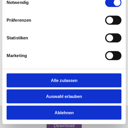
Notwendig
SMT Sauerstoff-Mehrschritt-Therapie
Chiropraktik
Präferenzen
Magnetfeldtherapie
Ohrakupunktur
Statistiken
Homöopathische Eigenblut-Therapie
Fußreflexzonentherapie
Marketing
Anti-Aging (Galvanic-Spa): z. B. Cellulite-Behandlung
und Faltenminimierung
Ich würde mich sehr freuen, auch Sie schon bald in meiner
Alle zulassen
Praxis begrüßen und behandeln zu dürfen. Vereinbaren
Sie gerne einen Termin mit mir.
Auswahl erlauben
Ablehnen
Flyer zum
Download