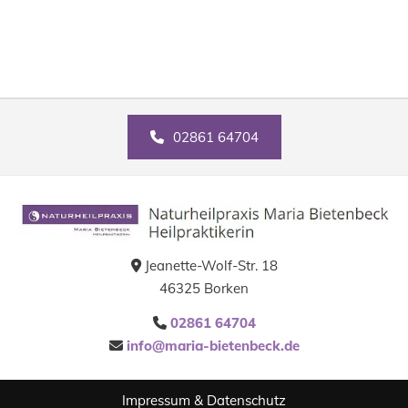
02861 64704
Jeanette-Wolf-Str. 18

46325 Borken
02861 64704

info@maria-bietenbeck.de

Impressum
&
Datenschutz